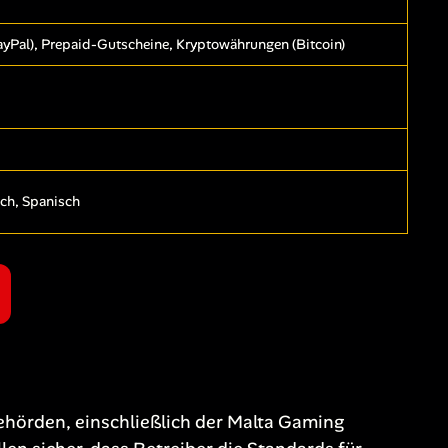
PayPal), Prepaid-Gutscheine, Kryptowährungen (Bitcoin)
sch, Spanisch
ehörden, einschließlich der Malta Gaming