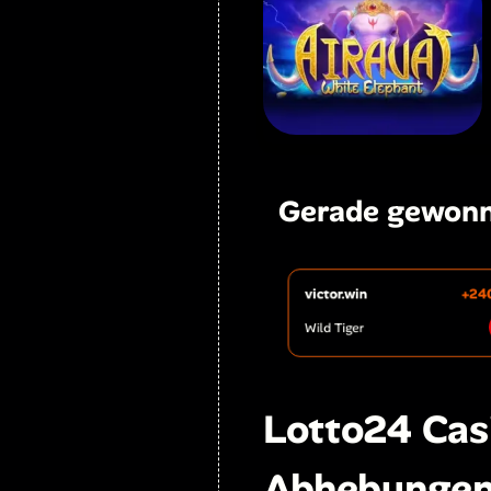
Gerade gewon
victor.win
+24
Wild Tiger
Lotto24 Cas
Abhebunge