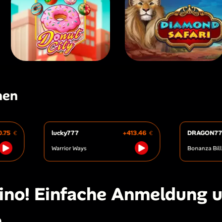
nen
0.75
lucky777
+413.46
DRAGON77
€
€
Warrior Ways
Bonanza Bill
ino! Einfache Anmeldung u
n