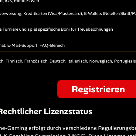
d, iOS, mobiles Web
erweisung, Kreditkarten (Visa/Mastercard), E-Wallets (Neteller/Skrill/
e Turniere und spiel spezifische Boni für Treuebelohnungen
hat, E-Mail-Support, FAQ-Bereich
ch, Finnisch, Französisch, Deutsch, Italienisch, Norwegisch, Portugiesi
Registrieren
Rechtlicher Lizenzstatus
line-Gaming erfolgt durch verschiedene Regulierungsb