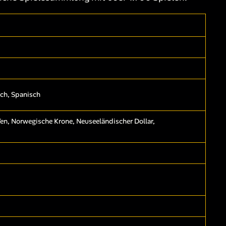
sch, Spanisch
 Yen, Norwegische Krone, Neuseeländischer Dollar,