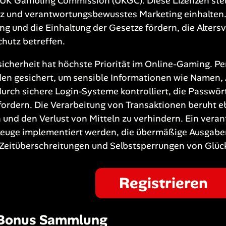
UK Gambling Commission (UKGC). Diese Lizenzen stelle
utz und verantwortungsbewusstes Marketing einhalten. 
ung und die Einhaltung der Gesetze fördern, die Alte
hutz betreffen.
sicherheit hat höchste Priorität im Online-Gaming. 
n gesichert, um sensible Informationen wie Namen, 
rch sichere Login-Systeme kontrolliert, die Passwört
erfordern. Die Verarbeitung von Transaktionen beruht
 und den Verlust von Mitteln zu verhindern. Ein ver
zeuge implementiert werden, die übermäßige Ausgabe
 Zeitüberschreitungen und Selbstsperrungen von Glück
Registrieren
 Bonus Sammlung