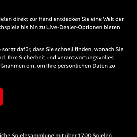
elen direkt zur Hand entdecken Sie eine Welt der
chspiele bis hin zu Live-Dealer-Optionen bieten
 sorgt dafür, dass Sie schnell finden, wonach Sie
d. Ihre Sicherheit und verantwortungsvolles
maßnahmen ein, um Ihre persönlichen Daten zu
eiche Spielesammlung mit über 1.700 Spielen.