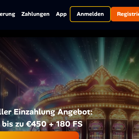
ierung
Zahlungen
App
Anmelden
Registri
ller Einzahlung Angebot:
bis zu €450 + 180 FS