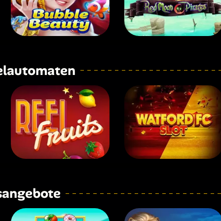
elautomaten
sangebote